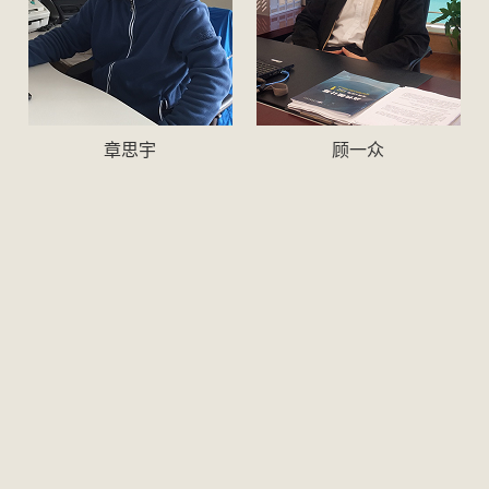
章思宇
顾一众