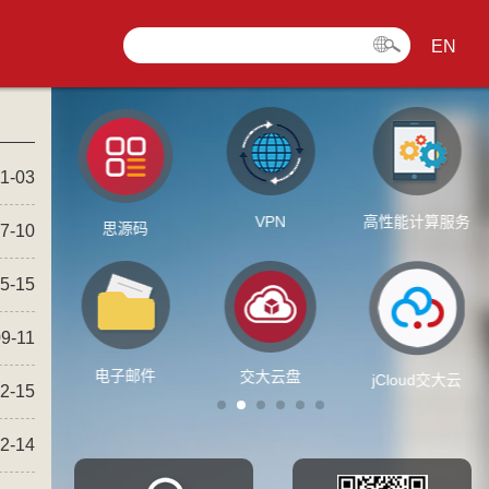
EN
1-03
VPN
高性能计算服务
办
思源码
7-10
5-15
9-11
t账号
电子邮件
交大云盘
jCloud交大云
2-15
2-14