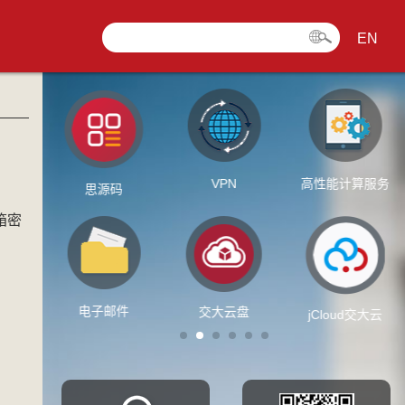
EN
VPN
高性能计算服务
办
思源码
箱密
t账号
电子邮件
交大云盘
jCloud交大云