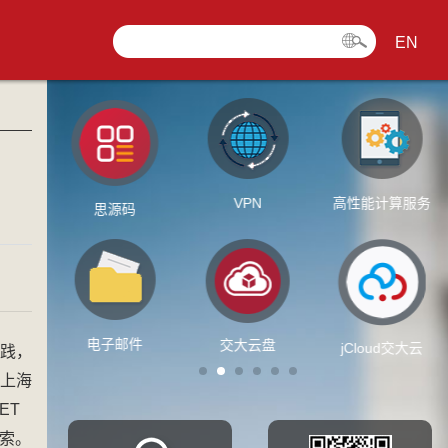
EN
VPN
高性能计算服务
校
思源码
电子邮件
无
交大云盘
jCloud交大云
实践，
，上海
ET
探索。