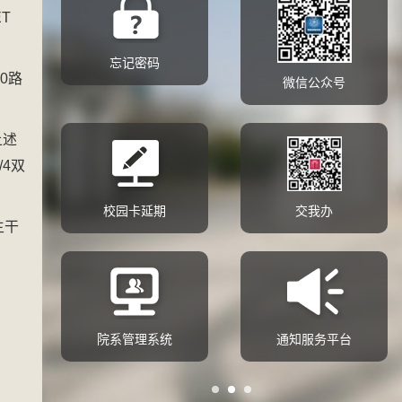
ET
忘记密码
50路
微信公众号
上述
/4双
校园卡延期
交我办
主干
院系管理系统
通知服务平台