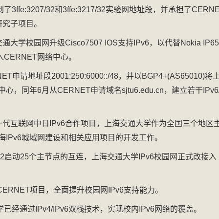
fe:3207/32和3ffe:3217/32实验网地址段，并承担了CERN
dns的研究子项目。
交我办
大学校园网升级Cisco7507 IOS支持IPv6，以代替Nokia IP6
CERNET网络中心。
ET申请地址段2001:250:6000::/48，并以BGP4+(AS65010)将
，同年6月从CERNET申请域名sjtu6.edu.cn，建立若干IPv6
自助报修
下一代互联网中日IPv6合作项目，上海交通大学作为全国三个地区
海IPv6城域网建设和相关应用项目的开发工作。
ET2启动25个主节点的互连，上海交通大学IPv6校园网正式改接入
jAccount账号注册
I-CERNET项目，全面提升校园网IPv6支持能力。
经通过IPv4/IPv6双栈技术，实现校内IPv6网络的覆盖。